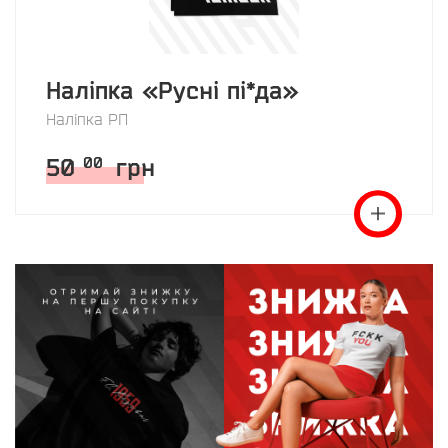
Наліпка «Русні пі*да»
Наліпка РП
50
грн
00