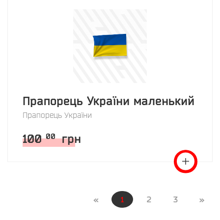
Прапорець України маленький
Прапорець України
100
грн
00
«
1
2
3
»