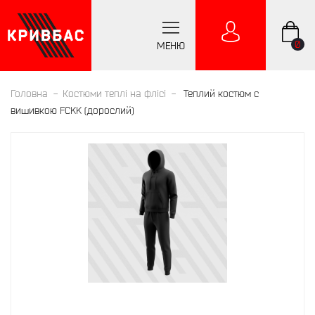
0
МЕНЮ
Головна
Костюми теплі на флісі
Теплий костюм с
вишивкою FCKK (дорослий)