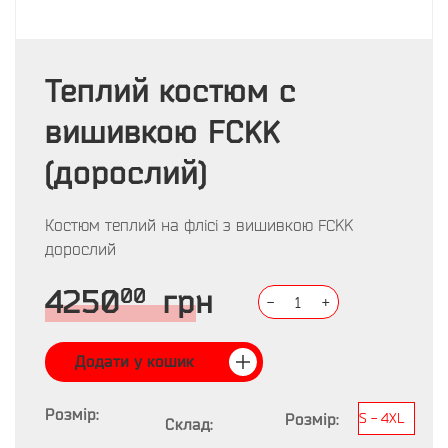
Теплий костюм с
вишивкою FCKK
(дорослий)
Костюм теплий на флісі з вишивкою FCKK
дорослий
00
4250
грн
-
1
+
Додати у кошик
Розмір:
Розмір:
S - 4XL
Склад: