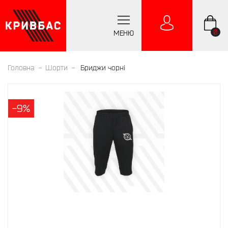
0
МЕНЮ
Головна
Шорти
Бриджи чорні
-9%