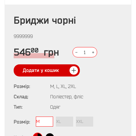
Бриджи чорні
9999999
00
546
грн
-
1
+
Додати у кошик
Розмір:
M, L, XL, 2XL
Склад:
Поліестер, фліс
Тип:
Одяг
Розмір:
M
XL
XXL