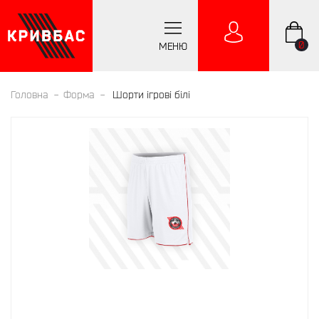
0
МЕНЮ
Головна
Форма
Шорти ігрові білі