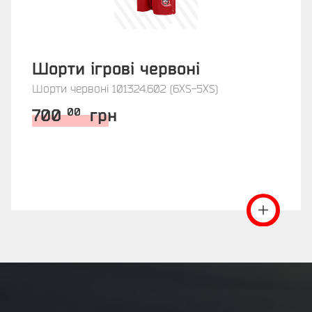
Шорти ігрові червоні
Шорти червоні 101324.602 (6XS-5XS)
700
грн
00