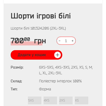
Шорти ігрові білі
Шорти білі 101324.206 (2XL-3XL)
00
700
грн
-
1
+
Додати у кошик
Розмір:
6XS-5XS, 4XS-3XS, 2XS, XS, S, M,
L, XL, 2XL-3XL
Склад:
Поліестер інтерлок 100%
Тип:
Форма
5XS
4XS
2XS
XS