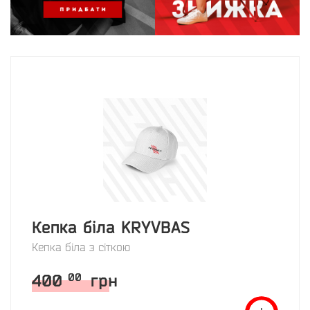
Кепка біла KRYVBAS
Кепка біла з сіткою
400
грн
00