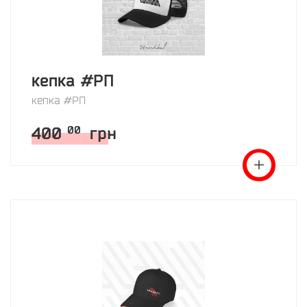
кепка #РП
кепка #РП
400
грн
00