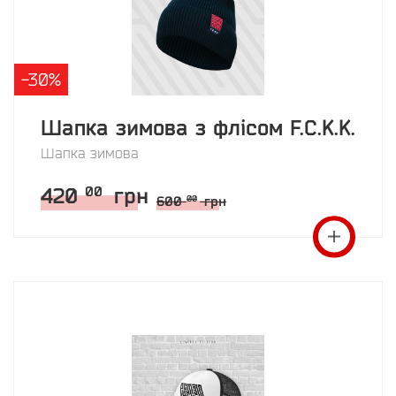
-30%
Шапка зимова з флісом F.C.K.K.
Шапка зимова
420
грн
00
600
грн
00