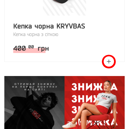
Кепка чорна KRYVBAS
Кепка чорна з сіткою
400
грн
00