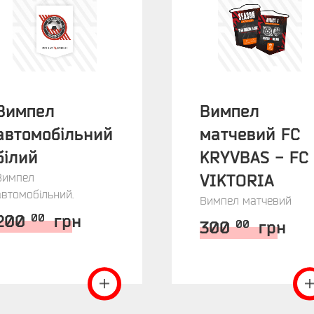
Вимпел
Вимпел
автомобільний
матчевий FC
білий
KRYVBAS - FC
Вимпел
VIKTORIA
автомобільний.
Вимпел матчевий
200
грн
00
300
грн
00