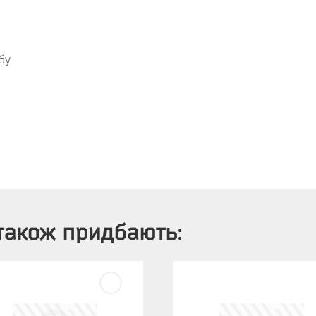
бу
також придбають: