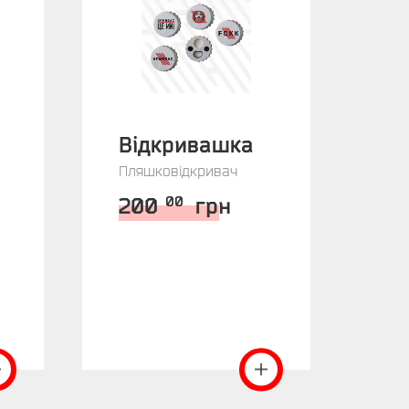
Відкривашка
На
Пляшковідкривач
«Р
Нал
200
грн
00
5