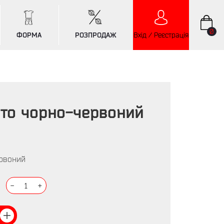
0
ФОРМА
РОЗПРОДАЖ
Вхід / Реєстрація
вто чорно-червоний
ервоний
-
1
+