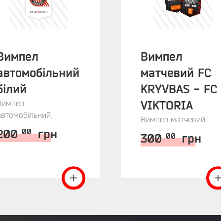
Вимпел
Вимпел
автомобільний
матчевий FC
білий
KRYVBAS - FC
Вимпел
VIKTORIA
автомобільний.
Вимпел матчевий
200
грн
00
300
грн
00