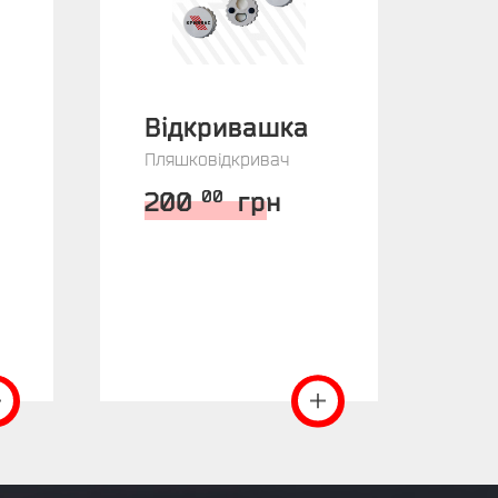
Відкривашка
На
Пляшковідкривач
«Р
Нал
200
грн
00
5