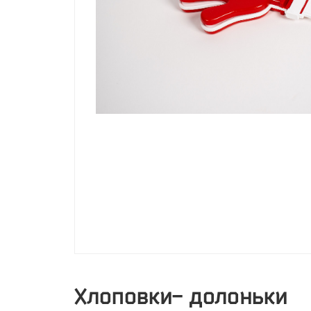
Хлоповки- долоньки