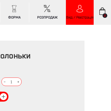
0
ФОРМА
РОЗПРОДАЖ
Вхід / Реєстрація
долоньки
-
1
+