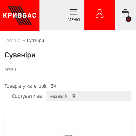
0
МЕНЮ
Головна
Сувенiри
Сувенiри
М'ЯЧІ
Товарів у категорії:
34
Сортувати за
назва А - Я